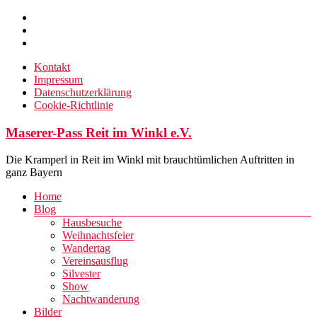
Zum
Inhalt
springen
Kontakt
Impressum
Datenschutzerklärung
Cookie-Richtlinie
Maserer-Pass Reit im Winkl e.V.
Die Kramperl in Reit im Winkl mit brauchtümlichen Auftritten in
ganz Bayern
Menü
Home
Blog
Hausbesuche
Weihnachtsfeier
Wandertag
Vereinsausflug
Silvester
Show
Nachtwanderung
Bilder