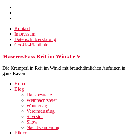
Zum
Inhalt
springen
Kontakt
Impressum
Datenschutzerklärung
Cookie-Richtlinie
Maserer-Pass Reit im Winkl e.V.
Die Kramperl in Reit im Winkl mit brauchtümlichen Auftritten in
ganz Bayern
Menü
Home
Blog
Hausbesuche
Weihnachtsfeier
Wandertag
Vereinsausflug
Silvester
Show
Nachtwanderung
Bilder