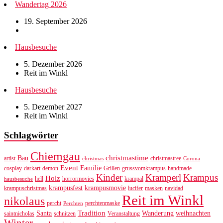
Wandertag 2026
19. September 2026
Hausbesuche
5. Dezember 2026
Reit im Winkl
Hausbesuche
5. Dezember 2027
Reit im Winkl
Schlagwörter
Chiemgau
christmastime
Bau
artist
christmastree
christmas
Corona
Event
Familie
cosplay
darkart
demon
Grillen
grussvomkrampus
handmade
Kinder
Kramperl
Krampus
Holz
hell
horrormovies
krampal
hausbesuche
krampusfest
krampusmovie
krampuschristmas
lucifer
masken
navidad
Reit im Winkl
nikolaus
percht
perchtenmaske
Perchten
Tradition
Santa
Wanderung
weihnachten
saintnicholas
schnitzen
Veranstaltung