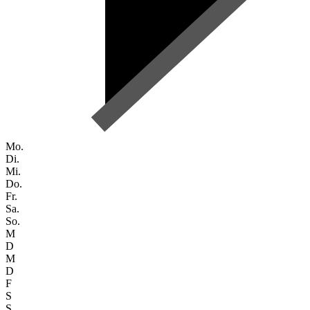
Mo.
Di.
Mi.
Do.
Fr.
Sa.
So.
M
D
M
D
F
S
S