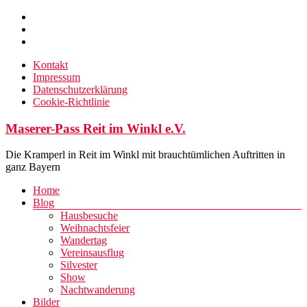
Zum
Inhalt
springen
Kontakt
Impressum
Datenschutzerklärung
Cookie-Richtlinie
Maserer-Pass Reit im Winkl e.V.
Die Kramperl in Reit im Winkl mit brauchtümlichen Auftritten in
ganz Bayern
Menü
Home
Blog
Hausbesuche
Weihnachtsfeier
Wandertag
Vereinsausflug
Silvester
Show
Nachtwanderung
Bilder