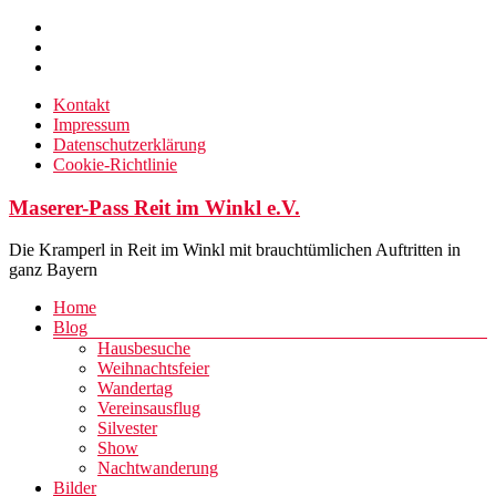
Zum
Inhalt
springen
Kontakt
Impressum
Datenschutzerklärung
Cookie-Richtlinie
Maserer-Pass Reit im Winkl e.V.
Die Kramperl in Reit im Winkl mit brauchtümlichen Auftritten in
ganz Bayern
Menü
Home
Blog
Hausbesuche
Weihnachtsfeier
Wandertag
Vereinsausflug
Silvester
Show
Nachtwanderung
Bilder