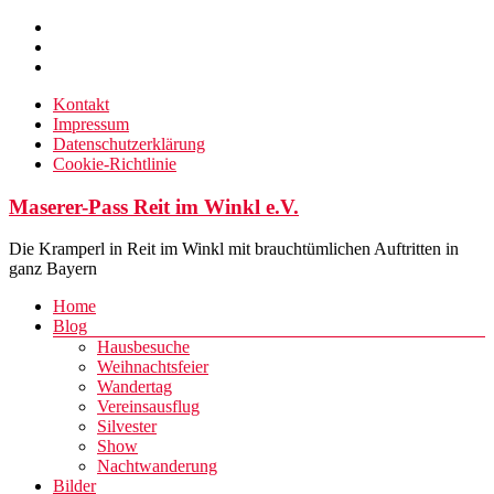
Zum
Inhalt
springen
Kontakt
Impressum
Datenschutzerklärung
Cookie-Richtlinie
Maserer-Pass Reit im Winkl e.V.
Die Kramperl in Reit im Winkl mit brauchtümlichen Auftritten in
ganz Bayern
Menü
Home
Blog
Hausbesuche
Weihnachtsfeier
Wandertag
Vereinsausflug
Silvester
Show
Nachtwanderung
Bilder