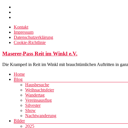
Zum
Inhalt
springen
Kontakt
Impressum
Datenschutzerklärung
Cookie-Richtlinie
Maserer-Pass Reit im Winkl e.V.
Die Kramperl in Reit im Winkl mit brauchtümlichen Auftritten in gan
Menü
Home
Blog
Hausbesuche
Weihnachtsfeier
Wandertag
Vereinsausflug
Silvester
Show
Nachtwanderung
Bilder
2025