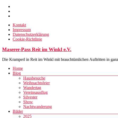
Zum
Inhalt
springen
Kontakt
Impressum
Datenschutzerklärung
Cookie-Richtlinie
Maserer-Pass Reit im Winkl e.V.
Die Kramperl in Reit im Winkl mit brauchtümlichen Auftritten in gan
Menü
Home
Blog
Hausbesuche
Weihnachtsfeier
Wandertag
Vereinsausflug
Silvester
Show
Nachtwanderung
Bilder
2025