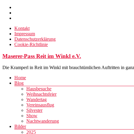
Zum
Inhalt
springen
Kontakt
Impressum
Datenschutzerklärung
Cookie-Richtlinie
Maserer-Pass Reit im Winkl e.V.
Die Kramperl in Reit im Winkl mit brauchtümlichen Auftritten in gan
Menü
Home
Blog
Hausbesuche
Weihnachtsfeier
Wandertag
Vereinsausflug
Silvester
Show
Nachtwanderung
Bilder
2025