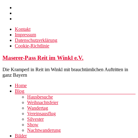
Zum
Inhalt
springen
Kontakt
Impressum
Datenschutzerklärung
Cookie-Richtlinie
Maserer-Pass Reit im Winkl e.V.
Die Kramperl in Reit im Winkl mit brauchtümlichen Auftritten in
ganz Bayern
Menü
Home
Blog
Hausbesuche
Weihnachtsfeier
Wandertag
Vereinsausflug
Silvester
Show
Nachtwanderung
Bilder