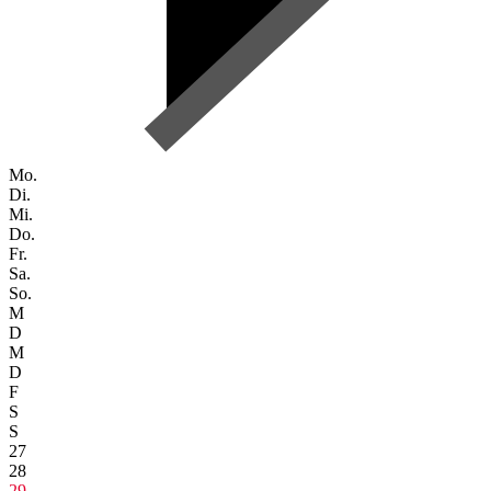
Mo.
Di.
Mi.
Do.
Fr.
Sa.
So.
M
D
M
D
F
S
S
27
28
29