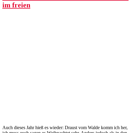
im freien
Auch dieses Jahr hieß es wieder: Draust vom Walde komm ich her,
ich muss euch sagen es Weihnachtet sehr. Anders jedoch als in den