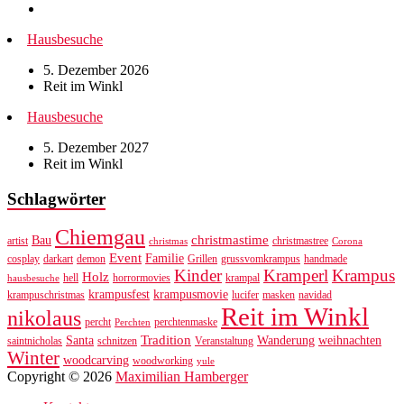
Hausbesuche
5. Dezember 2026
Reit im Winkl
Hausbesuche
5. Dezember 2027
Reit im Winkl
Schlagwörter
Chiemgau
christmastime
Bau
artist
christmastree
christmas
Corona
Event
Familie
cosplay
darkart
demon
Grillen
grussvomkrampus
handmade
Kinder
Kramperl
Krampus
Holz
hell
horrormovies
krampal
hausbesuche
krampusfest
krampusmovie
krampuschristmas
lucifer
masken
navidad
Reit im Winkl
nikolaus
percht
perchtenmaske
Perchten
Tradition
Santa
Wanderung
weihnachten
saintnicholas
schnitzen
Veranstaltung
Winter
woodcarving
woodworking
yule
Copyright © 2026
Maximilian Hamberger