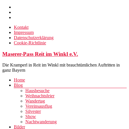
Zum
Inhalt
springen
Kontakt
Impressum
Datenschutzerklärung
Cookie-Richtlinie
Maserer-Pass Reit im Winkl e.V.
Die Kramperl in Reit im Winkl mit brauchtümlichen Auftritten in
ganz Bayern
Menü
Home
Blog
Hausbesuche
Weihnachtsfeier
Wandertag
Vereinsausflug
Silvester
Show
Nachtwanderung
Bilder