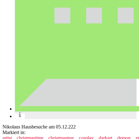
Nikolaus Hausbesuche am 05.12.222
Markiert in:
artist
christmastime
christmastree
cosplay
darkart
demon
g