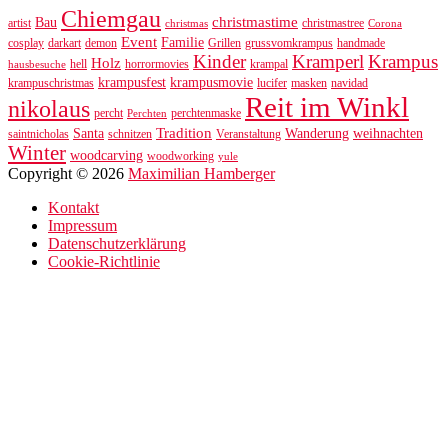
Chiemgau
christmastime
Bau
artist
christmastree
christmas
Corona
Event
Familie
cosplay
darkart
demon
Grillen
grussvomkrampus
handmade
Kinder
Kramperl
Krampus
Holz
hell
horrormovies
krampal
hausbesuche
krampusfest
krampusmovie
krampuschristmas
lucifer
masken
navidad
Reit im Winkl
nikolaus
percht
perchtenmaske
Perchten
Tradition
Santa
Wanderung
weihnachten
saintnicholas
schnitzen
Veranstaltung
Winter
woodcarving
woodworking
yule
Copyright © 2026
Maximilian Hamberger
Kontakt
Impressum
Datenschutzerklärung
Cookie-Richtlinie