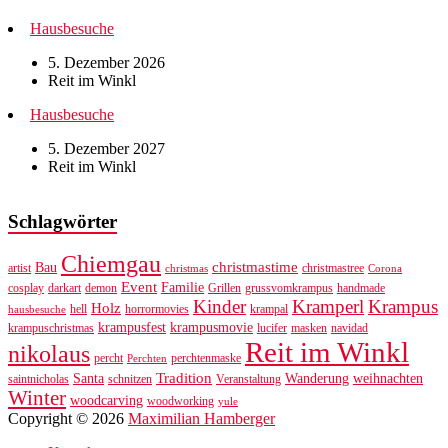
Hausbesuche
5. Dezember 2026
Reit im Winkl
Hausbesuche
5. Dezember 2027
Reit im Winkl
Schlagwörter
Chiemgau
christmastime
Bau
artist
christmastree
christmas
Corona
Event
Familie
cosplay
darkart
demon
Grillen
grussvomkrampus
handmade
Kinder
Kramperl
Krampus
Holz
hell
horrormovies
krampal
hausbesuche
krampusfest
krampusmovie
krampuschristmas
lucifer
masken
navidad
Reit im Winkl
nikolaus
percht
perchtenmaske
Perchten
Tradition
Santa
Wanderung
weihnachten
saintnicholas
schnitzen
Veranstaltung
Winter
woodcarving
woodworking
yule
Copyright © 2026
Maximilian Hamberger