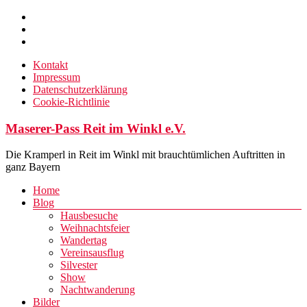
Zum
Inhalt
springen
Kontakt
Impressum
Datenschutzerklärung
Cookie-Richtlinie
Maserer-Pass Reit im Winkl e.V.
Die Kramperl in Reit im Winkl mit brauchtümlichen Auftritten in
ganz Bayern
Menü
Home
Blog
Hausbesuche
Weihnachtsfeier
Wandertag
Vereinsausflug
Silvester
Show
Nachtwanderung
Bilder