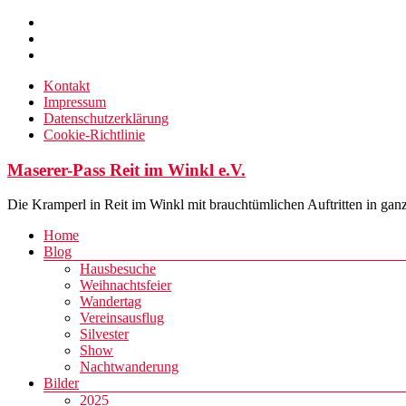
Zum
Inhalt
springen
Kontakt
Impressum
Datenschutzerklärung
Cookie-Richtlinie
Maserer-Pass Reit im Winkl e.V.
Die Kramperl in Reit im Winkl mit brauchtümlichen Auftritten in gan
Menü
Home
Blog
Hausbesuche
Weihnachtsfeier
Wandertag
Vereinsausflug
Silvester
Show
Nachtwanderung
Bilder
2025