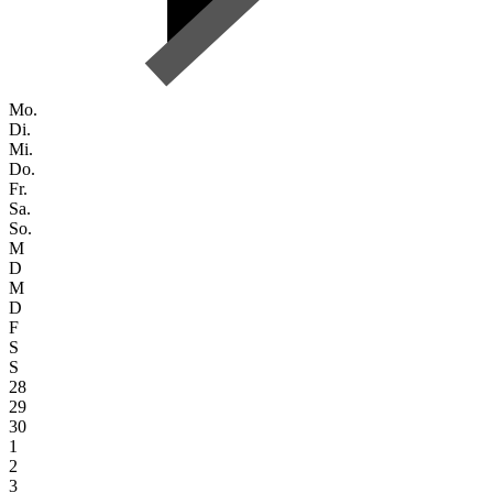
Mo.
Di.
Mi.
Do.
Fr.
Sa.
So.
M
D
M
D
F
S
S
28
29
30
1
2
3