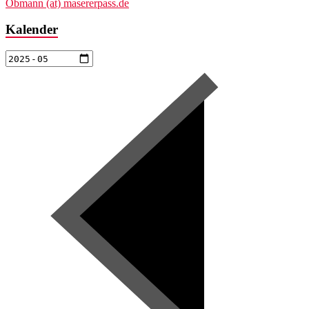
Obmann (at) masererpass.de
Kalender