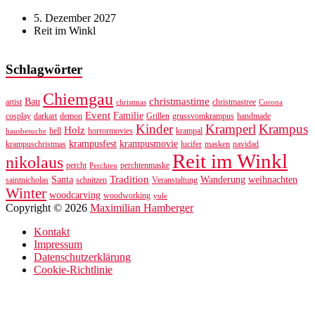
5. Dezember 2027
Reit im Winkl
Schlagwörter
Chiemgau
christmastime
Bau
artist
christmastree
christmas
Corona
Event
Familie
cosplay
darkart
demon
Grillen
grussvomkrampus
handmade
Kinder
Kramperl
Krampus
Holz
hell
horrormovies
krampal
hausbesuche
krampusfest
krampusmovie
krampuschristmas
lucifer
masken
navidad
Reit im Winkl
nikolaus
percht
perchtenmaske
Perchten
Tradition
Santa
Wanderung
weihnachten
saintnicholas
schnitzen
Veranstaltung
Winter
woodcarving
woodworking
yule
Copyright © 2026
Maximilian Hamberger
Kontakt
Impressum
Datenschutzerklärung
Cookie-Richtlinie