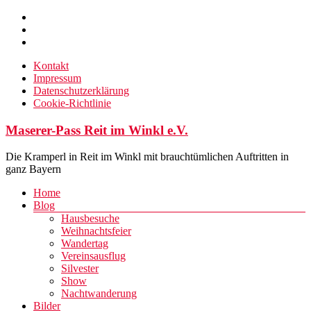
Zum
Inhalt
springen
Kontakt
Impressum
Datenschutzerklärung
Cookie-Richtlinie
Maserer-Pass Reit im Winkl e.V.
Die Kramperl in Reit im Winkl mit brauchtümlichen Auftritten in
ganz Bayern
Menü
Home
Blog
Hausbesuche
Weihnachtsfeier
Wandertag
Vereinsausflug
Silvester
Show
Nachtwanderung
Bilder