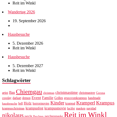
Reit im Winkl
Wandertag 2026
19. September 2026
Hausbesuche
5. Dezember 2026
Reit im Winkl
Hausbesuche
5. Dezember 2027
Reit im Winkl
Schlagwörter
Chiemgau
christmastime
Bau
artist
christmastree
christmas
Corona
Event
Familie
cosplay
darkart
demon
Grillen
grussvomkrampus
handmade
Kinder
Kramperl
Krampus
Holz
hell
horrormovies
krampal
hausbesuche
krampusfest
krampusmovie
krampuschristmas
lucifer
masken
navidad
Reit im Winkl
nikolaus
percht
perchtenmaske
Perchten