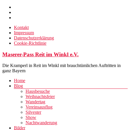
Zum
Inhalt
springen
Kontakt
Impressum
Datenschutzerklärung
Cookie-Richtlinie
Maserer-Pass Reit im Winkl e.V.
Die Kramperl in Reit im Winkl mit brauchtümlichen Auftritten in
ganz Bayern
Menü
Home
Blog
Hausbesuche
Weihnachtsfeier
Wandertag
Vereinsausflug
Silvester
Show
Nachtwanderung
Bilder