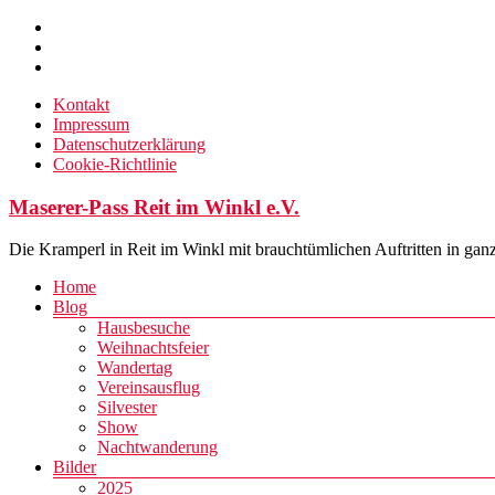
Zum
Inhalt
springen
Kontakt
Impressum
Datenschutzerklärung
Cookie-Richtlinie
Maserer-Pass Reit im Winkl e.V.
Die Kramperl in Reit im Winkl mit brauchtümlichen Auftritten in gan
Menü
Home
Blog
Hausbesuche
Weihnachtsfeier
Wandertag
Vereinsausflug
Silvester
Show
Nachtwanderung
Bilder
2025