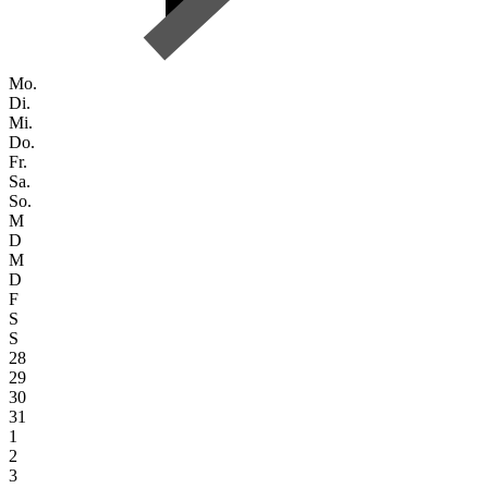
Mo.
Di.
Mi.
Do.
Fr.
Sa.
So.
M
D
M
D
F
S
S
28
29
30
31
1
2
3