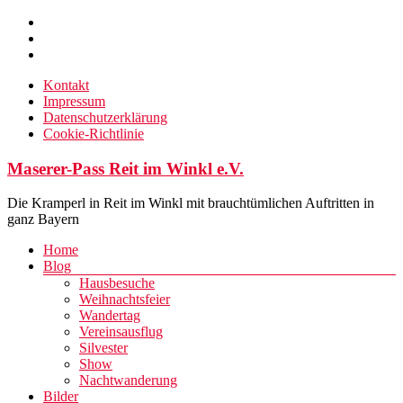
Zum
Inhalt
springen
Kontakt
Impressum
Datenschutzerklärung
Cookie-Richtlinie
Maserer-Pass Reit im Winkl e.V.
Die Kramperl in Reit im Winkl mit brauchtümlichen Auftritten in
ganz Bayern
Menü
Home
Blog
Hausbesuche
Weihnachtsfeier
Wandertag
Vereinsausflug
Silvester
Show
Nachtwanderung
Bilder