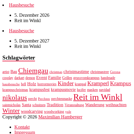
Hausbesuche
5. Dezember 2026
Reit im Winkl
Hausbesuche
5. Dezember 2027
Reit im Winkl
Schlagwörter
Chiemgau
christmastime
Bau
artist
christmastree
christmas
Corona
Event
Familie
cosplay
darkart
demon
Grillen
grussvomkrampus
handmade
Kinder
Kramperl
Krampus
Holz
hell
horrormovies
krampal
hausbesuche
krampusfest
krampusmovie
krampuschristmas
lucifer
masken
navidad
Reit im Winkl
nikolaus
percht
perchtenmaske
Perchten
Tradition
Santa
Wanderung
weihnachten
saintnicholas
schnitzen
Veranstaltung
Winter
woodcarving
woodworking
yule
Copyright © 2026
Maximilian Hamberger
Kontakt
Impressum