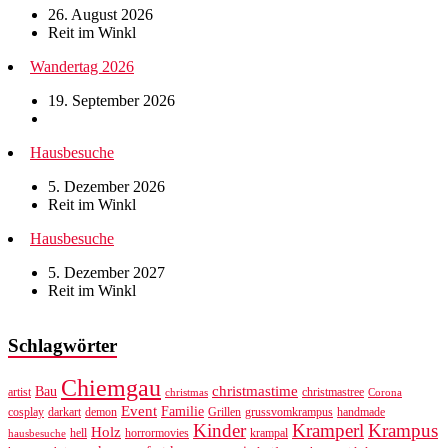
26. August 2026
Reit im Winkl
Wandertag 2026
19. September 2026
Hausbesuche
5. Dezember 2026
Reit im Winkl
Hausbesuche
5. Dezember 2027
Reit im Winkl
Schlagwörter
Chiemgau
christmastime
Bau
artist
christmastree
christmas
Corona
Event
Familie
cosplay
darkart
demon
Grillen
grussvomkrampus
handmade
Kinder
Kramperl
Krampus
Holz
hell
horrormovies
krampal
hausbesuche