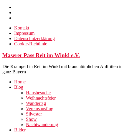
Zum
Inhalt
springen
Kontakt
Impressum
Datenschutzerklärung
Cookie-Richtlinie
Maserer-Pass Reit im Winkl e.V.
Die Kramperl in Reit im Winkl mit brauchtümlichen Auftritten in
ganz Bayern
Menü
Home
Blog
Hausbesuche
Weihnachtsfeier
Wandertag
Vereinsausflug
Silvester
Show
Nachtwanderung
Bilder