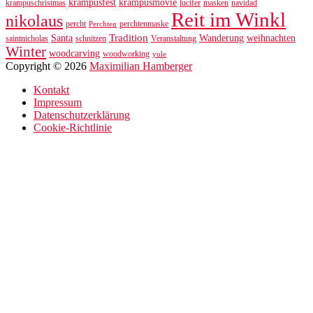
krampusfest
krampusmovie
krampuschristmas
lucifer
masken
navidad
Reit im Winkl
nikolaus
percht
perchtenmaske
Perchten
Tradition
Santa
Wanderung
weihnachten
saintnicholas
schnitzen
Veranstaltung
Winter
woodcarving
woodworking
yule
Copyright © 2026
Maximilian Hamberger
Kontakt
Impressum
Datenschutzerklärung
Cookie-Richtlinie