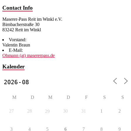
Contact Info
Maserer-Pass Reit im Winkl e.V.
Birnbacherstraße 30
83242 Reit im Winkl
Vorstand:
Valentin Braun
E-Mail:
Obmann (at) masererpass.de
Kalender
M
D
M
D
F
S
S
27
28
30
31
1
2
29
3
4
5
6
7
8
9