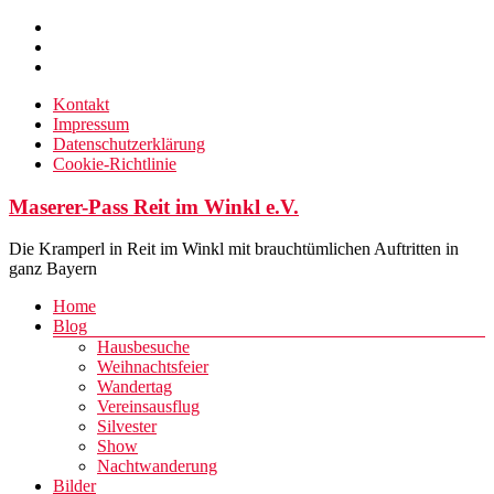
Zum
Inhalt
springen
Kontakt
Impressum
Datenschutzerklärung
Cookie-Richtlinie
Maserer-Pass Reit im Winkl e.V.
Die Kramperl in Reit im Winkl mit brauchtümlichen Auftritten in
ganz Bayern
Menü
Home
Blog
Hausbesuche
Weihnachtsfeier
Wandertag
Vereinsausflug
Silvester
Show
Nachtwanderung
Bilder