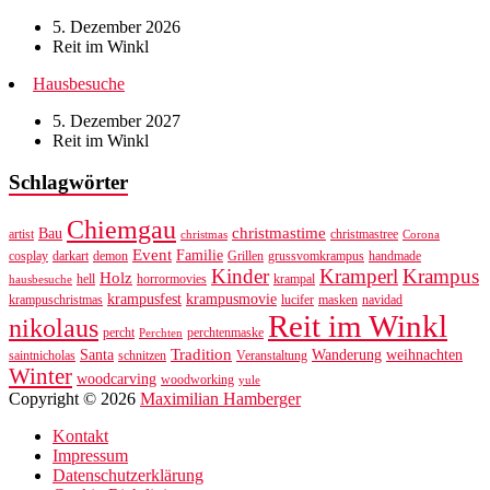
5. Dezember 2026
Reit im Winkl
Hausbesuche
5. Dezember 2027
Reit im Winkl
Schlagwörter
Chiemgau
christmastime
Bau
artist
christmastree
christmas
Corona
Event
Familie
cosplay
darkart
demon
Grillen
grussvomkrampus
handmade
Kinder
Kramperl
Krampus
Holz
hell
horrormovies
krampal
hausbesuche
krampusfest
krampusmovie
krampuschristmas
lucifer
masken
navidad
Reit im Winkl
nikolaus
percht
perchtenmaske
Perchten
Tradition
Santa
Wanderung
weihnachten
saintnicholas
schnitzen
Veranstaltung
Winter
woodcarving
woodworking
yule
Copyright © 2026
Maximilian Hamberger
Kontakt
Impressum
Datenschutzerklärung