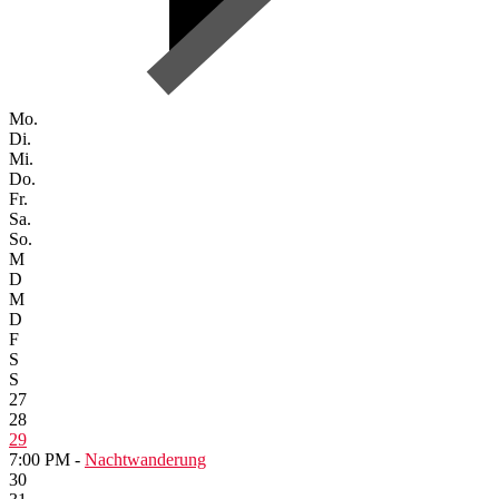
Mo.
Di.
Mi.
Do.
Fr.
Sa.
So.
M
D
M
D
F
S
S
27
28
29
7:00 PM -
Nachtwanderung
30