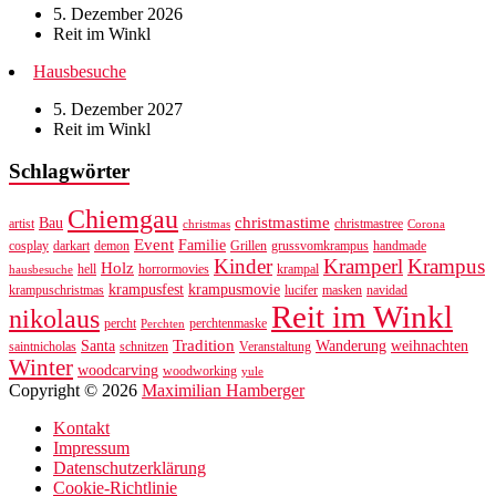
5. Dezember 2026
Reit im Winkl
Hausbesuche
5. Dezember 2027
Reit im Winkl
Schlagwörter
Chiemgau
christmastime
Bau
artist
christmastree
christmas
Corona
Event
Familie
cosplay
darkart
demon
Grillen
grussvomkrampus
handmade
Kinder
Kramperl
Krampus
Holz
hell
horrormovies
krampal
hausbesuche
krampusfest
krampusmovie
krampuschristmas
lucifer
masken
navidad
Reit im Winkl
nikolaus
percht
perchtenmaske
Perchten
Tradition
Santa
Wanderung
weihnachten
saintnicholas
schnitzen
Veranstaltung
Winter
woodcarving
woodworking
yule
Copyright © 2026
Maximilian Hamberger
Kontakt
Impressum
Datenschutzerklärung
Cookie-Richtlinie