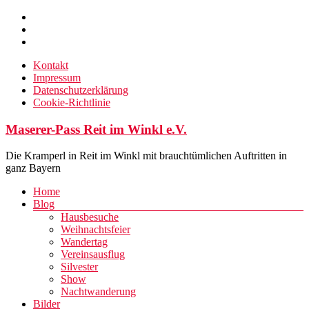
Zum
Inhalt
springen
Kontakt
Impressum
Datenschutzerklärung
Cookie-Richtlinie
Maserer-Pass Reit im Winkl e.V.
Die Kramperl in Reit im Winkl mit brauchtümlichen Auftritten in
ganz Bayern
Menü
Home
Blog
Hausbesuche
Weihnachtsfeier
Wandertag
Vereinsausflug
Silvester
Show
Nachtwanderung
Bilder