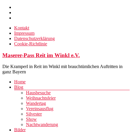
Zum
Inhalt
springen
Kontakt
Impressum
Datenschutzerklärung
Cookie-Richtlinie
Maserer-Pass Reit im Winkl e.V.
Die Kramperl in Reit im Winkl mit brauchtümlichen Auftritten in
ganz Bayern
Menü
Home
Blog
Hausbesuche
Weihnachtsfeier
Wandertag
Vereinsausflug
Silvester
Show
Nachtwanderung
Bilder