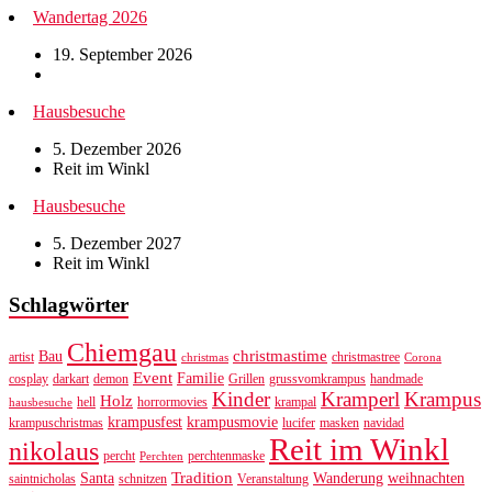
Wandertag 2026
19. September 2026
Hausbesuche
5. Dezember 2026
Reit im Winkl
Hausbesuche
5. Dezember 2027
Reit im Winkl
Schlagwörter
Chiemgau
christmastime
Bau
artist
christmastree
christmas
Corona
Event
Familie
cosplay
darkart
demon
Grillen
grussvomkrampus
handmade
Kinder
Kramperl
Krampus
Holz
hell
horrormovies
krampal
hausbesuche
krampusfest
krampusmovie
krampuschristmas
lucifer
masken
navidad
Reit im Winkl
nikolaus
percht
perchtenmaske
Perchten
Tradition
Santa
Wanderung
weihnachten
saintnicholas
schnitzen
Veranstaltung