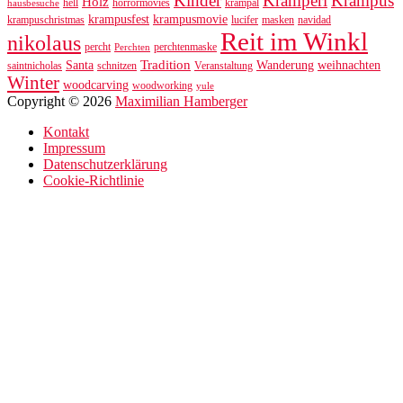
Kinder
Kramperl
Krampus
Holz
hell
horrormovies
krampal
hausbesuche
krampusfest
krampusmovie
krampuschristmas
lucifer
masken
navidad
Reit im Winkl
nikolaus
percht
perchtenmaske
Perchten
Tradition
Santa
Wanderung
weihnachten
saintnicholas
schnitzen
Veranstaltung
Winter
woodcarving
woodworking
yule
Copyright © 2026
Maximilian Hamberger
Kontakt
Impressum
Datenschutzerklärung
Cookie-Richtlinie