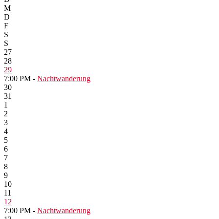
M
D
F
S
S
27
28
29
7:00 PM -
Nachtwanderung
30
31
1
2
3
4
5
6
7
8
9
10
11
12
7:00 PM -
Nachtwanderung