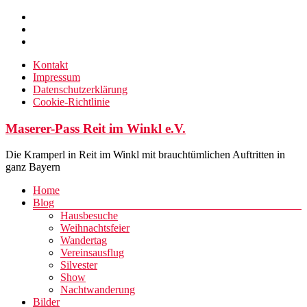
Zum
Inhalt
springen
Kontakt
Impressum
Datenschutzerklärung
Cookie-Richtlinie
Maserer-Pass Reit im Winkl e.V.
Die Kramperl in Reit im Winkl mit brauchtümlichen Auftritten in
ganz Bayern
Menü
Home
Blog
Hausbesuche
Weihnachtsfeier
Wandertag
Vereinsausflug
Silvester
Show
Nachtwanderung
Bilder