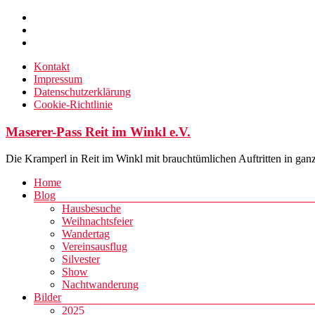
Zum
Inhalt
springen
Kontakt
Impressum
Datenschutzerklärung
Cookie-Richtlinie
Maserer-Pass Reit im Winkl e.V.
Die Kramperl in Reit im Winkl mit brauchtümlichen Auftritten in gan
Menü
Home
Blog
Hausbesuche
Weihnachtsfeier
Wandertag
Vereinsausflug
Silvester
Show
Nachtwanderung
Bilder
2025