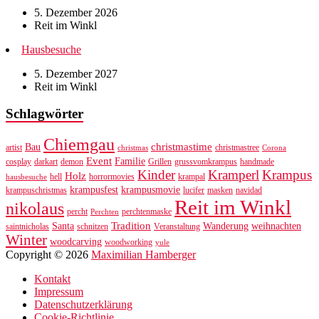
5. Dezember 2026
Reit im Winkl
Hausbesuche
5. Dezember 2027
Reit im Winkl
Schlagwörter
Chiemgau
christmastime
Bau
artist
christmastree
christmas
Corona
Event
Familie
cosplay
darkart
demon
Grillen
grussvomkrampus
handmade
Kinder
Kramperl
Krampus
Holz
hell
horrormovies
krampal
hausbesuche
krampusfest
krampusmovie
krampuschristmas
lucifer
masken
navidad
Reit im Winkl
nikolaus
percht
perchtenmaske
Perchten
Tradition
Santa
Wanderung
weihnachten
saintnicholas
schnitzen
Veranstaltung
Winter
woodcarving
woodworking
yule
Copyright © 2026
Maximilian Hamberger
Kontakt
Impressum
Datenschutzerklärung
Cookie-Richtlinie