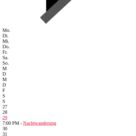
Mo.
Di.
Mi.
Do.
Fr.
Sa.
So.
M
D
M
D
F
S
S
27
28
29
7:00 PM -
Nachtwanderung
30
31