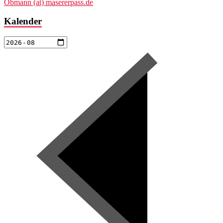
Obmann (at) masererpass.de
Kalender