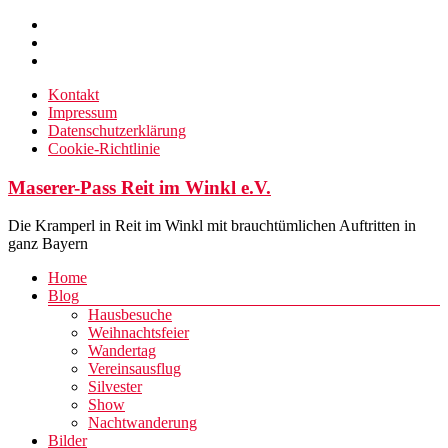
Zum
Inhalt
springen
Kontakt
Impressum
Datenschutzerklärung
Cookie-Richtlinie
Maserer-Pass Reit im Winkl e.V.
Die Kramperl in Reit im Winkl mit brauchtümlichen Auftritten in
ganz Bayern
Menü
Home
Blog
Hausbesuche
Weihnachtsfeier
Wandertag
Vereinsausflug
Silvester
Show
Nachtwanderung
Bilder