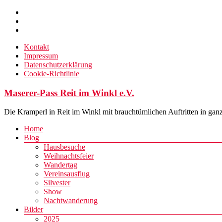
Zum
Inhalt
springen
Kontakt
Impressum
Datenschutzerklärung
Cookie-Richtlinie
Maserer-Pass Reit im Winkl e.V.
Die Kramperl in Reit im Winkl mit brauchtümlichen Auftritten in gan
Menü
Home
Blog
Hausbesuche
Weihnachtsfeier
Wandertag
Vereinsausflug
Silvester
Show
Nachtwanderung
Bilder
2025