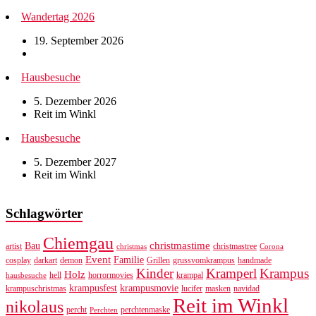
Wandertag 2026
19. September 2026
Hausbesuche
5. Dezember 2026
Reit im Winkl
Hausbesuche
5. Dezember 2027
Reit im Winkl
Schlagwörter
Chiemgau
christmastime
Bau
artist
christmastree
christmas
Corona
Event
Familie
cosplay
darkart
demon
Grillen
grussvomkrampus
handmade
Kinder
Kramperl
Krampus
Holz
hell
horrormovies
krampal
hausbesuche
krampusfest
krampusmovie
krampuschristmas
lucifer
masken
navidad
Reit im Winkl
nikolaus
percht
perchtenmaske
Perchten