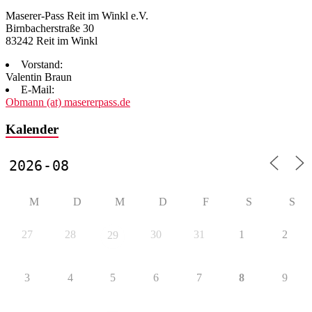
Maserer-Pass Reit im Winkl e.V.
Birnbacherstraße 30
83242 Reit im Winkl
Vorstand:
Valentin Braun
E-Mail:
Obmann (at) masererpass.de
Kalender
M
D
M
D
F
S
S
27
28
30
31
1
2
29
3
4
5
6
7
8
9