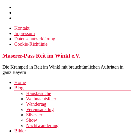
Zum
Inhalt
springen
Kontakt
Impressum
Datenschutzerklärung
Cookie-Richtlinie
Maserer-Pass Reit im Winkl e.V.
Die Kramperl in Reit im Winkl mit brauchtümlichen Auftritten in
ganz Bayern
Menü
Home
Blog
Hausbesuche
Weihnachtsfeier
Wandertag
Vereinsausflug
Silvester
Show
Nachtwanderung
Bilder