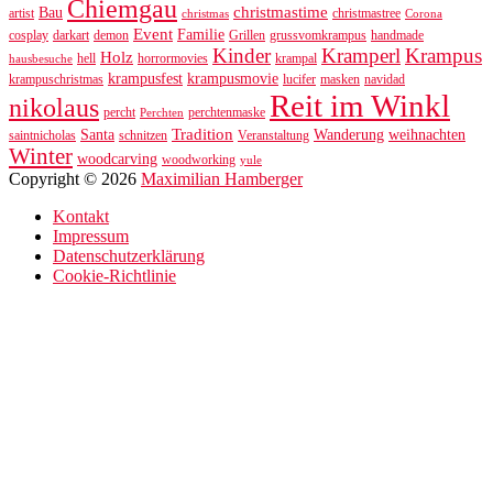
Chiemgau
christmastime
Bau
artist
christmastree
christmas
Corona
Event
Familie
cosplay
darkart
demon
Grillen
grussvomkrampus
handmade
Kinder
Kramperl
Krampus
Holz
hell
horrormovies
krampal
hausbesuche
krampusfest
krampusmovie
krampuschristmas
lucifer
masken
navidad
Reit im Winkl
nikolaus
percht
perchtenmaske
Perchten
Tradition
Santa
Wanderung
weihnachten
saintnicholas
schnitzen
Veranstaltung
Winter
woodcarving
woodworking
yule
Copyright © 2026
Maximilian Hamberger
Kontakt
Impressum
Datenschutzerklärung
Cookie-Richtlinie