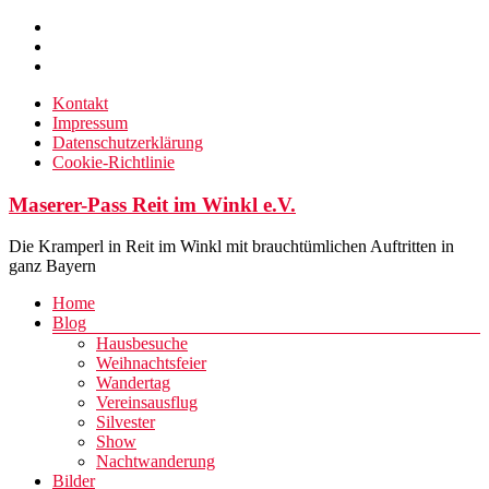
Zum
Inhalt
springen
Kontakt
Impressum
Datenschutzerklärung
Cookie-Richtlinie
Maserer-Pass Reit im Winkl e.V.
Die Kramperl in Reit im Winkl mit brauchtümlichen Auftritten in
ganz Bayern
Menü
Home
Blog
Hausbesuche
Weihnachtsfeier
Wandertag
Vereinsausflug
Silvester
Show
Nachtwanderung
Bilder