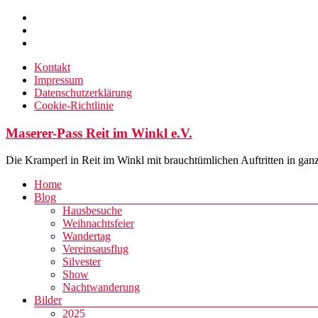
Zum
Inhalt
springen
Kontakt
Impressum
Datenschutzerklärung
Cookie-Richtlinie
Maserer-Pass Reit im Winkl e.V.
Die Kramperl in Reit im Winkl mit brauchtümlichen Auftritten in gan
Menü
Home
Blog
Hausbesuche
Weihnachtsfeier
Wandertag
Vereinsausflug
Silvester
Show
Nachtwanderung
Bilder
2025