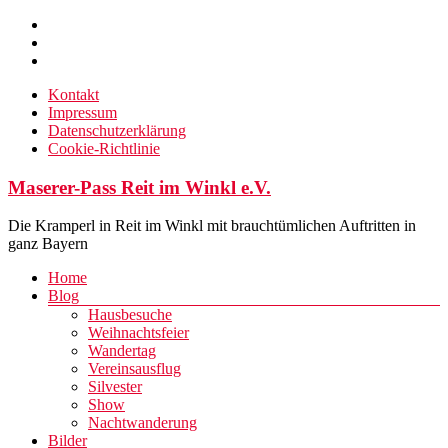
Zum
Inhalt
springen
Kontakt
Impressum
Datenschutzerklärung
Cookie-Richtlinie
Maserer-Pass Reit im Winkl e.V.
Die Kramperl in Reit im Winkl mit brauchtümlichen Auftritten in
ganz Bayern
Menü
Home
Blog
Hausbesuche
Weihnachtsfeier
Wandertag
Vereinsausflug
Silvester
Show
Nachtwanderung
Bilder