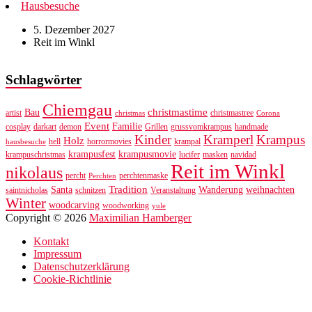
Hausbesuche
5. Dezember 2027
Reit im Winkl
Schlagwörter
Chiemgau
christmastime
Bau
artist
christmastree
christmas
Corona
Event
Familie
cosplay
darkart
demon
Grillen
grussvomkrampus
handmade
Kinder
Kramperl
Krampus
Holz
hell
horrormovies
krampal
hausbesuche
krampusfest
krampusmovie
krampuschristmas
lucifer
masken
navidad
Reit im Winkl
nikolaus
percht
perchtenmaske
Perchten
Tradition
Santa
Wanderung
weihnachten
saintnicholas
schnitzen
Veranstaltung
Winter
woodcarving
woodworking
yule
Copyright © 2026
Maximilian Hamberger
Kontakt
Impressum
Datenschutzerklärung
Cookie-Richtlinie