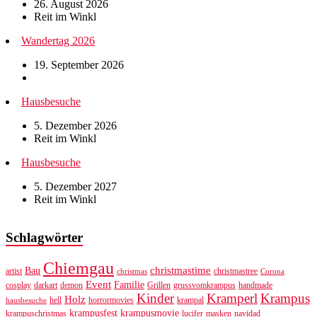
26. August 2026
Reit im Winkl
Wandertag 2026
19. September 2026
Hausbesuche
5. Dezember 2026
Reit im Winkl
Hausbesuche
5. Dezember 2027
Reit im Winkl
Schlagwörter
Chiemgau
christmastime
Bau
artist
christmastree
christmas
Corona
Event
Familie
cosplay
darkart
demon
Grillen
grussvomkrampus
handmade
Kinder
Kramperl
Krampus
Holz
hell
horrormovies
krampal
hausbesuche
krampusfest
krampusmovie
krampuschristmas
lucifer
masken
navidad