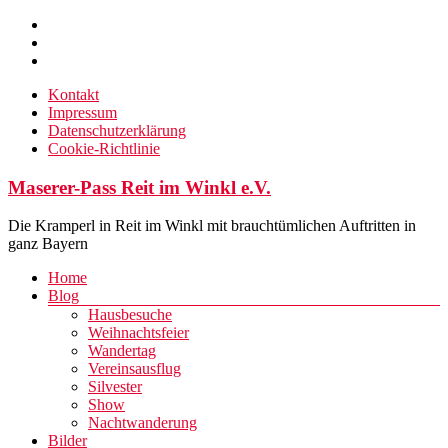
Zum
Inhalt
springen
Kontakt
Impressum
Datenschutzerklärung
Cookie-Richtlinie
Maserer-Pass Reit im Winkl e.V.
Die Kramperl in Reit im Winkl mit brauchtümlichen Auftritten in
ganz Bayern
Menü
Home
Blog
Hausbesuche
Weihnachtsfeier
Wandertag
Vereinsausflug
Silvester
Show
Nachtwanderung
Bilder