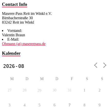
Contact Info
Maserer-Pass Reit im Winkl e.V.
Birnbacherstraße 30
83242 Reit im Winkl
Vorstand:
Valentin Braun
E-Mail:
Obmann (at) masererpass.de
Kalender
M
D
M
D
F
S
S
27
28
30
31
1
2
29
3
4
5
6
7
8
9