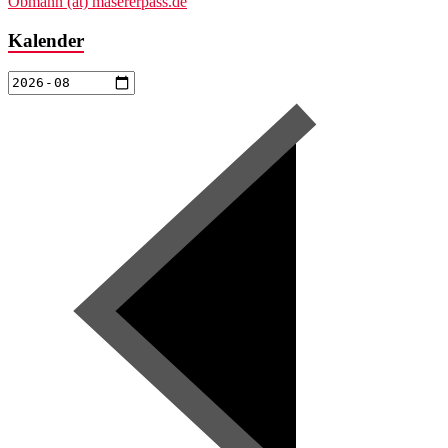
Obmann (at) masererpass.de
Kalender