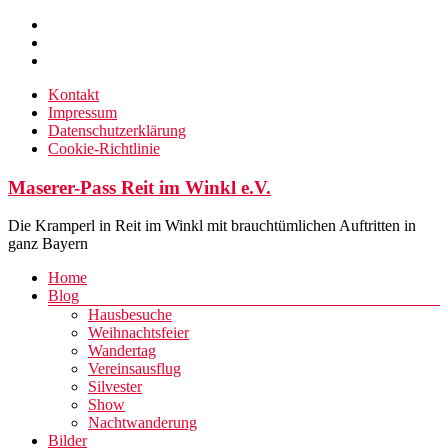
Zum
Inhalt
springen
Kontakt
Impressum
Datenschutzerklärung
Cookie-Richtlinie
Maserer-Pass Reit im Winkl e.V.
Die Kramperl in Reit im Winkl mit brauchtümlichen Auftritten in
ganz Bayern
Menü
Home
Blog
Hausbesuche
Weihnachtsfeier
Wandertag
Vereinsausflug
Silvester
Show
Nachtwanderung
Bilder