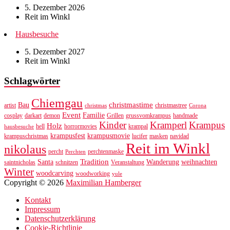
5. Dezember 2026
Reit im Winkl
Hausbesuche
5. Dezember 2027
Reit im Winkl
Schlagwörter
Chiemgau
christmastime
Bau
artist
christmastree
christmas
Corona
Event
Familie
cosplay
darkart
demon
Grillen
grussvomkrampus
handmade
Kinder
Kramperl
Krampus
Holz
hell
horrormovies
krampal
hausbesuche
krampusfest
krampusmovie
krampuschristmas
lucifer
masken
navidad
Reit im Winkl
nikolaus
percht
perchtenmaske
Perchten
Tradition
Santa
Wanderung
weihnachten
saintnicholas
schnitzen
Veranstaltung
Winter
woodcarving
woodworking
yule
Copyright © 2026
Maximilian Hamberger
Kontakt
Impressum
Datenschutzerklärung
Cookie-Richtlinie