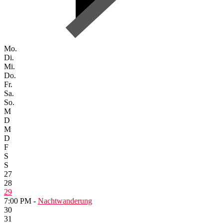
Mo.
Di.
Mi.
Do.
Fr.
Sa.
So.
M
D
M
D
F
S
S
27
28
29
7:00 PM -
Nachtwanderung
30
31