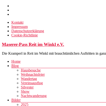
Zum
Inhalt
springen
Kontakt
Impressum
Datenschutzerklärung
Cookie-Richtlinie
Maserer-Pass Reit im Winkl e.V.
Die Kramperl in Reit im Winkl mit brauchtümlichen Auftritten in gan
Menü
Home
Blog
Hausbesuche
Weihnachtsfeier
Wandertag
Vereinsausflug
Silvester
Show
Nachtwanderung
Bilder
2025