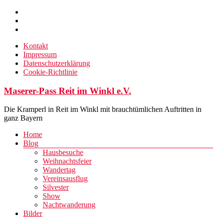
Zum
Inhalt
springen
Kontakt
Impressum
Datenschutzerklärung
Cookie-Richtlinie
Maserer-Pass Reit im Winkl e.V.
Die Kramperl in Reit im Winkl mit brauchtümlichen Auftritten in
ganz Bayern
Menü
Home
Blog
Hausbesuche
Weihnachtsfeier
Wandertag
Vereinsausflug
Silvester
Show
Nachtwanderung
Bilder