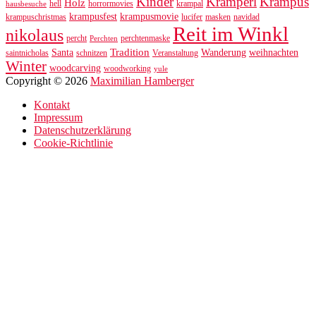
Kinder
Kramperl
Krampus
Holz
hell
horrormovies
krampal
hausbesuche
krampusfest
krampusmovie
krampuschristmas
lucifer
masken
navidad
Reit im Winkl
nikolaus
percht
perchtenmaske
Perchten
Tradition
Santa
Wanderung
weihnachten
saintnicholas
schnitzen
Veranstaltung
Winter
woodcarving
woodworking
yule
Copyright © 2026
Maximilian Hamberger
Kontakt
Impressum
Datenschutzerklärung
Cookie-Richtlinie