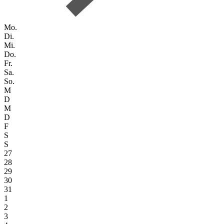
Mo.
Di.
Mi.
Do.
Fr.
Sa.
So.
M
D
M
D
F
S
S
27
28
29
30
31
1
2
3