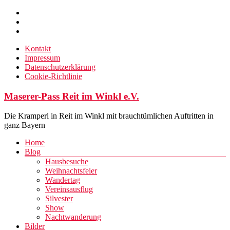
Zum
Inhalt
springen
Kontakt
Impressum
Datenschutzerklärung
Cookie-Richtlinie
Maserer-Pass Reit im Winkl e.V.
Die Kramperl in Reit im Winkl mit brauchtümlichen Auftritten in
ganz Bayern
Menü
Home
Blog
Hausbesuche
Weihnachtsfeier
Wandertag
Vereinsausflug
Silvester
Show
Nachtwanderung
Bilder