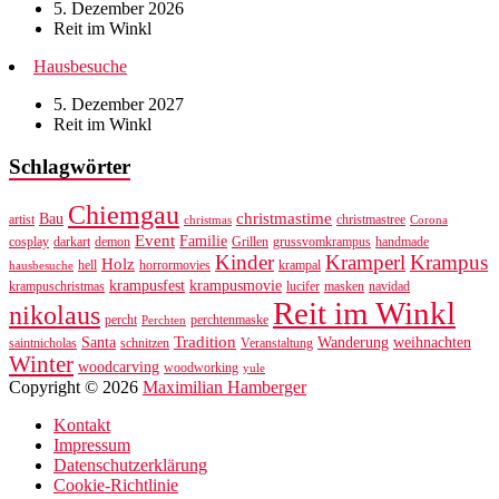
5. Dezember 2026
Reit im Winkl
Hausbesuche
5. Dezember 2027
Reit im Winkl
Schlagwörter
Chiemgau
christmastime
Bau
artist
christmastree
christmas
Corona
Event
Familie
cosplay
darkart
demon
Grillen
grussvomkrampus
handmade
Kinder
Kramperl
Krampus
Holz
hell
horrormovies
krampal
hausbesuche
krampusfest
krampusmovie
krampuschristmas
lucifer
masken
navidad
Reit im Winkl
nikolaus
percht
perchtenmaske
Perchten
Tradition
Santa
Wanderung
weihnachten
saintnicholas
schnitzen
Veranstaltung
Winter
woodcarving
woodworking
yule
Copyright © 2026
Maximilian Hamberger
Kontakt
Impressum
Datenschutzerklärung
Cookie-Richtlinie