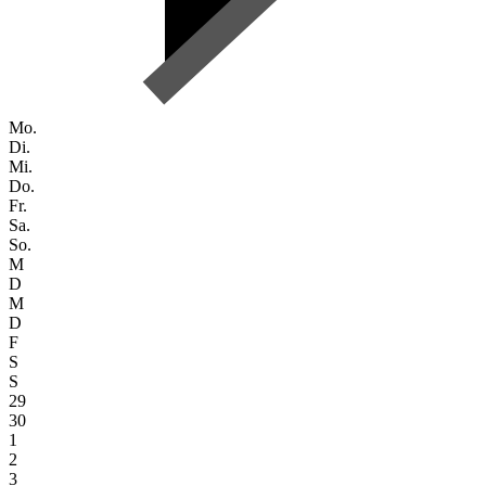
Mo.
Di.
Mi.
Do.
Fr.
Sa.
So.
M
D
M
D
F
S
S
29
30
1
2
3