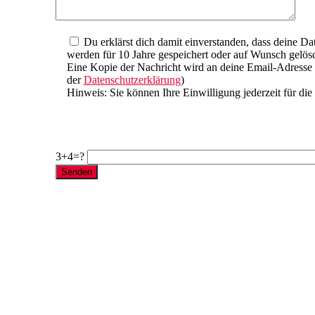
Du erklärst dich damit einverstanden, dass deine D
werden für 10 Jahre gespeichert oder auf Wunsch gelösc
Eine Kopie der Nachricht wird an deine Email-Adresse g
der
Datenschutzerklärung
)
Hinweis: Sie können Ihre Einwilligung jederzeit für di
Bitte lasse dieses Feld leer.
Bitte lasse dieses Feld leer.
Bitte lasse dieses Feld leer.
Bitte lasse dieses Feld leer.
3+4=?