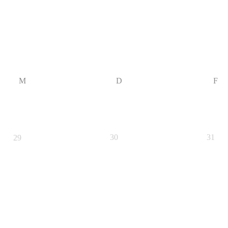
M
D
F
30
31
29