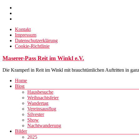
Zum
Inhalt
springen
Kontakt
Impressum
Datenschutzerklärung
Cookie-Richtlinie
Maserer-Pass Reit im Winkl e.V.
Die Kramperl in Reit im Winkl mit brauchtümlichen Auftritten in gan
Menü
Home
Blog
Hausbesuche
Weihnachtsfeier
Wandertag
Vereinsausflug
Silvester
Show
Nachtwanderung
Bilder
2025