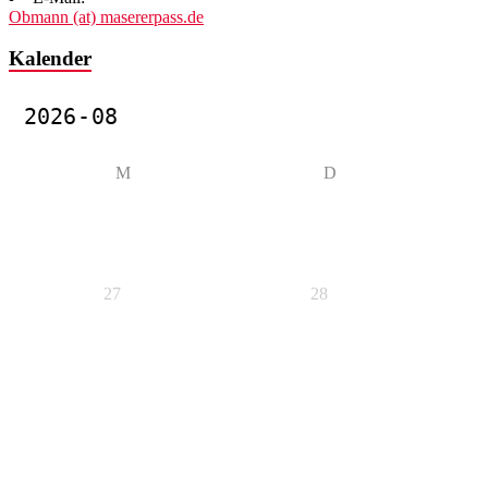
Obmann (at) masererpass.de
Kalender
M
D
27
28