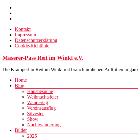
Zum
Inhalt
springen
Kontakt
Impressum
Datenschutzerklärung
Cookie-Richtlinie
Maserer-Pass Reit im Winkl e.V.
Die Kramperl in Reit im Winkl mit brauchtümlichen Auftritten in gan
Menü
Home
Blog
Hausbesuche
Weihnachtsfeier
Wandertag
Vereinsausflug
Silvester
Show
Nachtwanderung
Bilder
2025