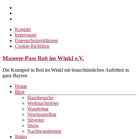
Zum
Inhalt
springen
Kontakt
Impressum
Datenschutzerklärung
Cookie-Richtlinie
Maserer-Pass Reit im Winkl e.V.
Die Kramperl in Reit im Winkl mit brauchtümlichen Auftritten in
ganz Bayern
Menü
Home
Blog
Hausbesuche
Weihnachtsfeier
Wandertag
Vereinsausflug
Silvester
Show
Nachtwanderung
Bilder