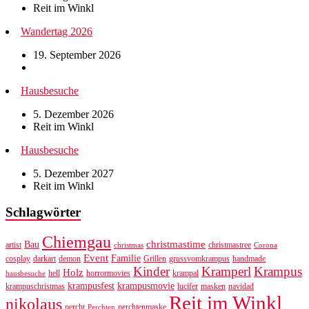
Reit im Winkl
Wandertag 2026
19. September 2026
Hausbesuche
5. Dezember 2026
Reit im Winkl
Hausbesuche
5. Dezember 2027
Reit im Winkl
Schlagwörter
Chiemgau
christmastime
Bau
artist
christmastree
christmas
Corona
Event
Familie
cosplay
darkart
demon
Grillen
grussvomkrampus
handmade
Kinder
Kramperl
Krampus
Holz
hell
horrormovies
krampal
hausbesuche
krampusfest
krampusmovie
krampuschristmas
lucifer
masken
navidad
Reit im Winkl
nikolaus
percht
perchtenmaske
Perchten