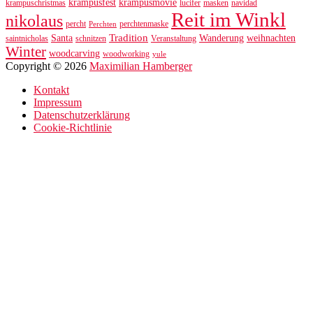
krampusfest
krampusmovie
krampuschristmas
lucifer
masken
navidad
Reit im Winkl
nikolaus
percht
perchtenmaske
Perchten
Tradition
Santa
Wanderung
weihnachten
saintnicholas
schnitzen
Veranstaltung
Winter
woodcarving
woodworking
yule
Copyright © 2026
Maximilian Hamberger
Kontakt
Impressum
Datenschutzerklärung
Cookie-Richtlinie