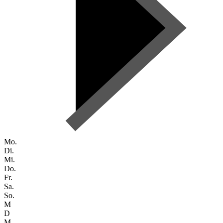
Mo.
Di.
Mi.
Do.
Fr.
Sa.
So.
M
D
M