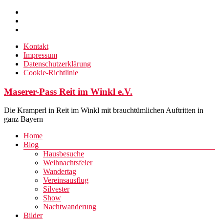
Zum
Inhalt
springen
Kontakt
Impressum
Datenschutzerklärung
Cookie-Richtlinie
Maserer-Pass Reit im Winkl e.V.
Die Kramperl in Reit im Winkl mit brauchtümlichen Auftritten in
ganz Bayern
Menü
Home
Blog
Hausbesuche
Weihnachtsfeier
Wandertag
Vereinsausflug
Silvester
Show
Nachtwanderung
Bilder