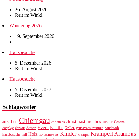
26. August 2026
Reit im Winkl
Wandertag 2026
19. September 2026
Hausbesuche
5. Dezember 2026
Reit im Winkl
Hausbesuche
5. Dezember 2027
Reit im Winkl
Schlagwörter
Chiemgau
christmastime
Bau
artist
christmastree
christmas
Corona
Event
Familie
cosplay
darkart
demon
Grillen
grussvomkrampus
handmade
Kinder
Kramperl
Krampus
Holz
hell
horrormovies
krampal
hausbesuche