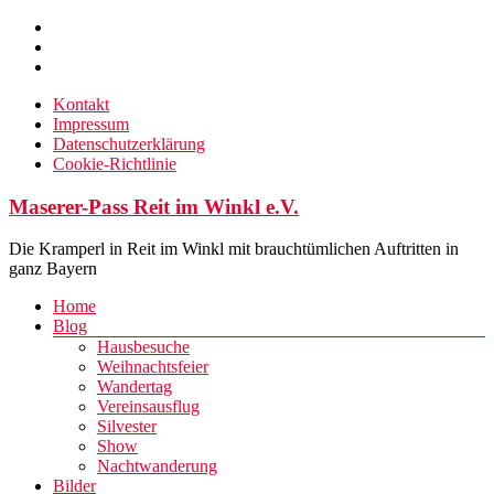
Zum
Inhalt
springen
Kontakt
Impressum
Datenschutzerklärung
Cookie-Richtlinie
Maserer-Pass Reit im Winkl e.V.
Die Kramperl in Reit im Winkl mit brauchtümlichen Auftritten in
ganz Bayern
Menü
Home
Blog
Hausbesuche
Weihnachtsfeier
Wandertag
Vereinsausflug
Silvester
Show
Nachtwanderung
Bilder