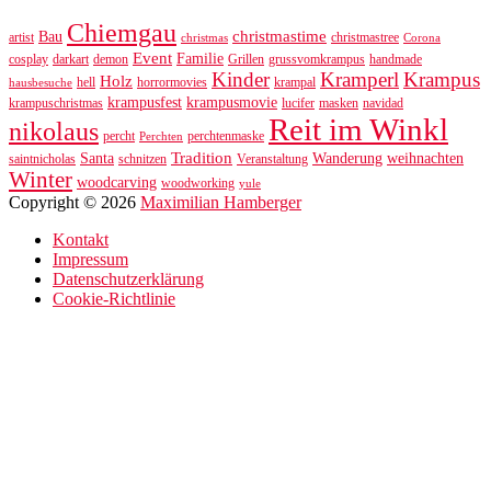
Chiemgau
christmastime
Bau
artist
christmastree
christmas
Corona
Event
Familie
cosplay
darkart
demon
Grillen
grussvomkrampus
handmade
Kinder
Kramperl
Krampus
Holz
hell
horrormovies
krampal
hausbesuche
krampusfest
krampusmovie
krampuschristmas
lucifer
masken
navidad
Reit im Winkl
nikolaus
percht
perchtenmaske
Perchten
Tradition
Santa
Wanderung
weihnachten
saintnicholas
schnitzen
Veranstaltung
Winter
woodcarving
woodworking
yule
Copyright © 2026
Maximilian Hamberger
Kontakt
Impressum
Datenschutzerklärung
Cookie-Richtlinie